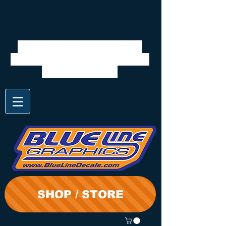
We will be closed 7/28 to
8/3. Shipping will resume on
the 3rd. Thanks
SHOP / STORE