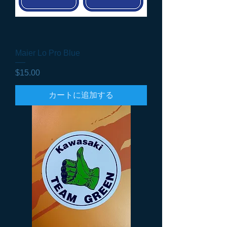
Maier Lo Pro Blue
価格
$15.00
カートに追加する