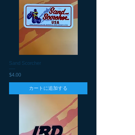
Sand Scorcher
価格
$4.00
カートに追加する