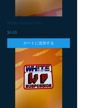
Works Shocks USA
価格
$4.00
カートに追加する