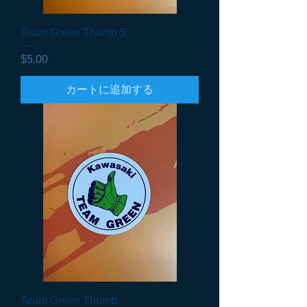
Team Green Thumb 5"
価格
$5.00
カートに追加する
Team Green Thumb