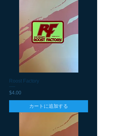
Roost Factory
価格
$4.00
カートに追加する