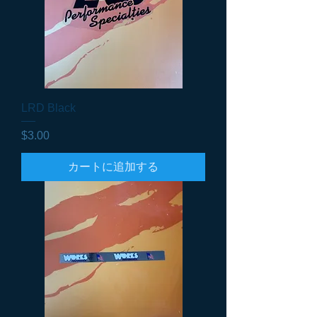
LRD Black
価格
$3.00
カートに追加する