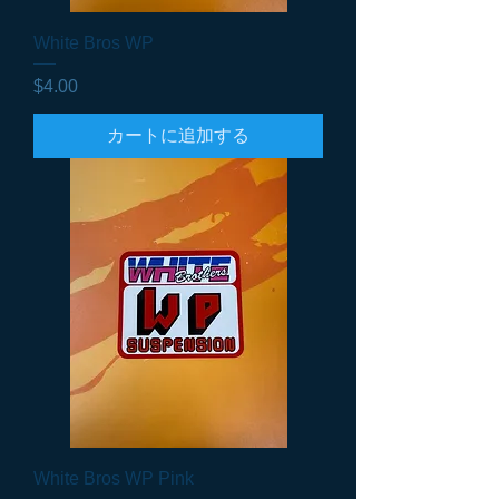
White Bros WP
価格
$4.00
カートに追加する
White Bros WP Pink