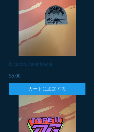
Dickson Joker Decal
価格
$5.00
カートに追加する