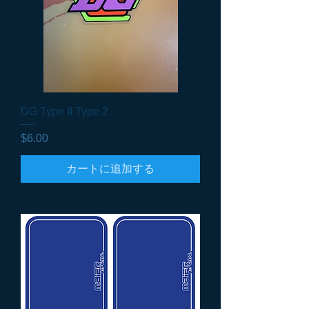
DG Type II Type 2
価格
$6.00
カートに追加する