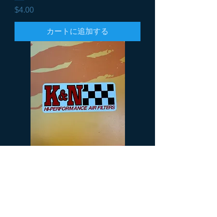
価格
$4.00
カートに追加する
K&N
価格
$4.00