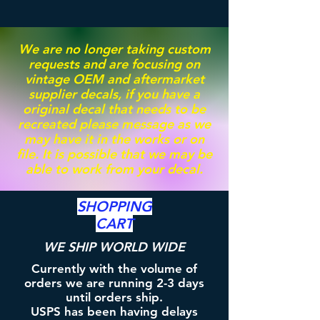
We are no longer taking custom
requests and are focusing on
vintage OEM and aftermarket
supplier decals, if you have a
original decal that needs to be
recreated please message as we
may have it in the works or on
file. It is possible that we may be
able to work from your decal.
SHOPPING
CART
WE SHIP WORLD WIDE
Currently with the volume of
orders we are running 2-3 days
until orders ship.
USPS has been having delays